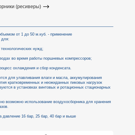
орники (ресиверы)
бъемом от 1 до 50 м.куб. - применение
 для:
 технологических нужд;
оводах во время работы поршневых компрессоров;
процесс охлаждения и сбор конденсата.
тся для улавливания влаги и масла, аккумулирования
ытия кратковременных и неожиданных пиковых нагрузок
зуются в установках винтовых и ротационных стационарных
 но возможно использование воздухосборника для хранения
азов.
 давление 16 бар, 25 бар, 40 бар и выше