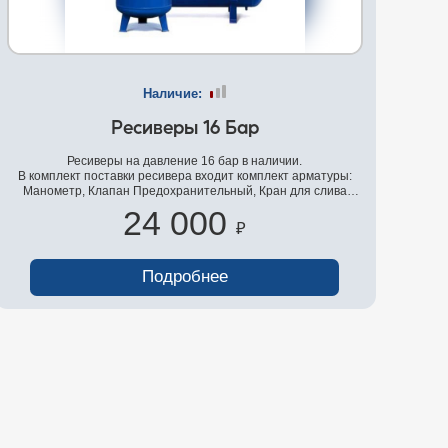
Наличие:
Ресиверы 16 Бар
Ресиверы на давление 16 бар в наличии.
Верт
В комплект поставки ресивера входит комплект арматуры:
Манометр, Клапан Предохранительный, Кран для слива
про
конденсата.Ресиверы вертикального и горизонтального
сра
24 000
исполнения.
н
₽
сов
небо
Подробнее
для 
рез
Изго