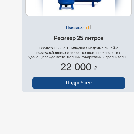
Наличие:
Ресивер 25 литров
Ресивер РВ 25/11 - младшая модель в линейке
воздухосборников отечественного производства.
Удобен, прежде всего, малыми габаритами и сравнительно
небольшим весом в 15 килограмм.
22 000
резервуар для накопления сжатого воздуха. Ресивер
₽
помогает предотвратить аварийные ситуации
вызванные нехваткой воздуха и дальнейшей
зашламованностью.
Подробнее
Изготовление Ресиверов на давление 16 бар, 25 бар, 40 бар
и выше, в течении 5-7 рабочих дней